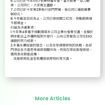
6.公司已於今年1月17號舉辦暮年會，當天股東、協力廠
商、公司同仁，大家賓主盡歡。
7.公司已於今年第2季執行部門聚餐，每位同仁補助餐費
800元。
8.今年截至目前為止，公司已發放開工紅包、勞動節與端
午節獎金。
討論及決議事項：
1.今年第4季著手規劃撰寫本公司企業社會責任書，並擬於
明年配合上市櫃時程對外發行，以向公眾報告公司在ESG
議題的努力成果。
2.本著永續經營的理念，以及全球課徵碳稅的挑戰，各部
門須從各方面思考減碳相關作為，例如在降低製程排放，
選用高效節能設備，
或是使用低溫室氣體排放原物料等方面。
More Articles