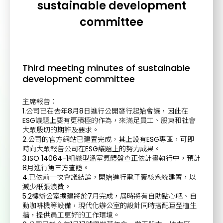
sustainable development
committee
Third meeting minutes of sustainable
development committee
主席報告：
1.公司已在去年8月8日進行公開發行起始會議，因此在
ESG議題上要有更積極的作為，來滿足員工、股東和社會
大眾殷切的期許及要求。
2.公司的官方網站已建置完成，其上設有ESG專區，可即
時向大眾報告公司在ESG議題上的努力成果。
3.ISO 14064-1組織型溫室氣體盤查正依計畫執行中，預計
8月進行第三方查證。
4.已依前一次會議結論，開始進行電子簽核系統建置，以
減少紙張浪費。
5.2樓辦公室擴建將於7月完成，屆時將有自助點心吧、自
動咖啡機等設備，現代化辦公室的設計同時搭配巨型植生
牆，提供員工更好的工作環境。