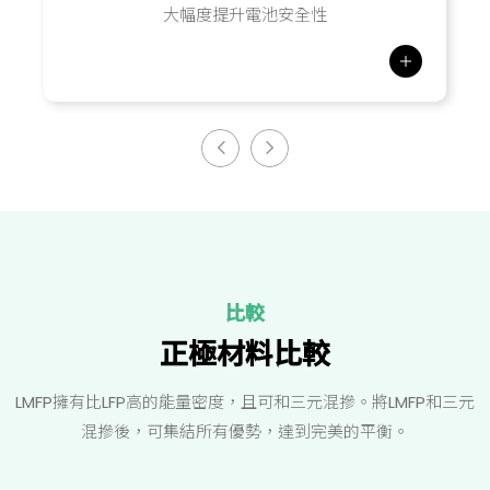
大幅度提升電池安全性
比較
正極材料比較
LMFP擁有比LFP高的能量密度，且可和三元混摻。將LMFP和三元
混摻後，可集結所有優勢，達到完美的平衡。