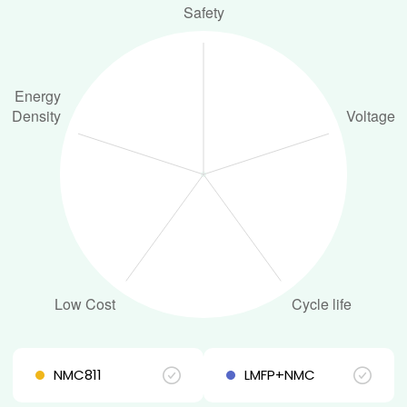
NMC811
LMFP+NMC